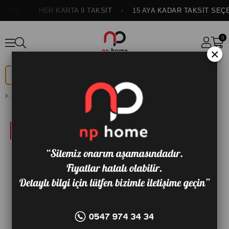
ERİ
HER KARTA 9 TAKSİT
15 AYA KADAR TAKSİT SEÇE
0
×
DÜĞÜN
ONLINE
PAKETİ
ÖZEL
ARTOO KÖŞE KOLTUK