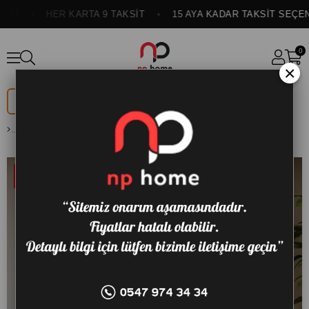
Rİ
HER KARTA 9 TAKSİT
15 AYA KADAR TAKSİT SEÇENE
0
×
DÜĞÜN
ONLINE
PAKETİ
ÖZEL
BİANCO BERJER