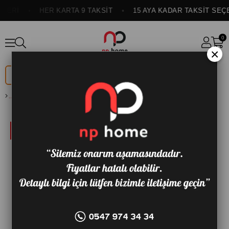
ERİ
HER KARTA 9 TAKSİT
15 AYA KADAR TAKSİT SEÇE
0
×
DÜĞÜN
ONLINE
PAKETİ
ÖZEL
CALIBRA 3 LÜ KOLTUK