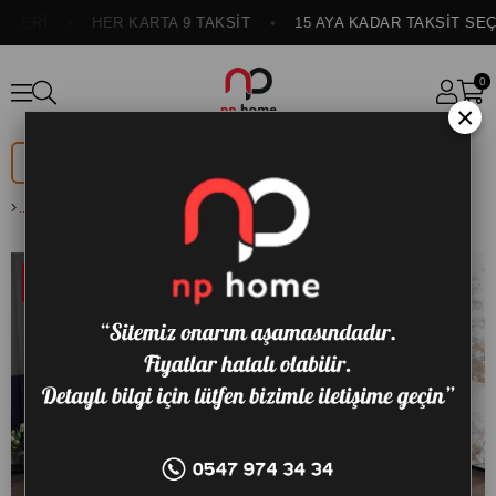
LERİ
HER KARTA 9 TAKSİT
15 AYA KADAR TAKSİT SEÇE
0
×
DÜĞÜN
ONLINE
PAKETİ
ÖZEL
ENERGİA 90X190 YATAK