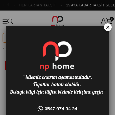
ERİ
HER KARTA 9 TAKSİT
15 AYA KADAR TAKSİT SEÇEN
0
×
DÜĞÜN
ONLINE
PAKETİ
ÖZEL
MOCHA 100*200 KARYOLA