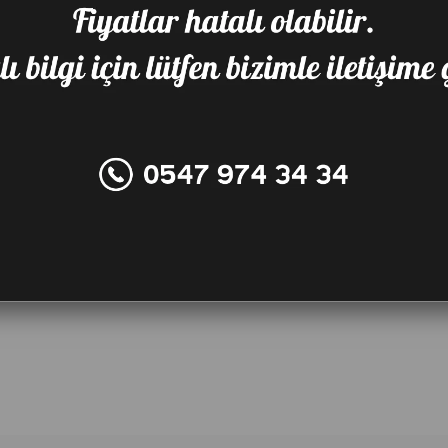
Favorilere Ekle
Karşılaştır
Fiy
TAVSIYE ET
YO