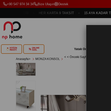
+90 547 974 34 34
Bize Ulaşın
Destek
EÇENEKLERİ
HER KARTA 9 TAKSİT
15 AYA KADAR TAKS
DÜĞÜN
ONLINE
Yatak Odası
Yemek Oda
PAKETİ
ÖZEL
< < Önceki Sayfaya Dön
Anasayfa
>
MONZA KONSOL