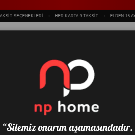
İT SEÇENEKLERİ
HER KARTA 9 TAKSİT
ELDEN 15 AYA K
sı
Oturma Odası
Genç ve Çocuk Odası
Bahçe Mobilyası
Yatak & Baza &
MONZA KONSOL
₺18.240,00
(KDV 