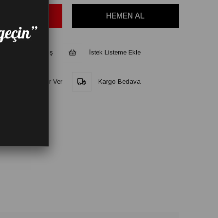
Telefonla Sipariş
İstek Listeme Ekle
at Düşünce Haber Ver
Kargo Bedava
RUM YAZ