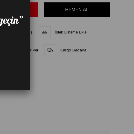
Telefonla Sipariş
İstek Listeme Ekle
at Düşünce Haber Ver
Kargo Bedava
RUM YAZ