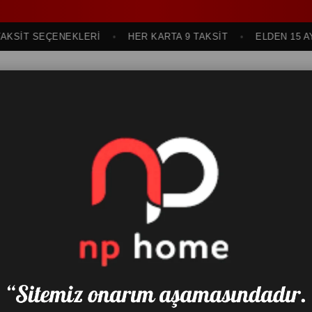
İT SEÇENEKLERİ
HER KARTA 9 TAKSİT
ELDEN 15 AYA K
sı
Oturma Odası
Genç ve Çocuk Odası
Bahçe Mobilyası
Yatak & Baza &
Önceki Sayfaya Dön
OSCAR 2 Lİ KOLTUK
₺16.995,00
(KDV 