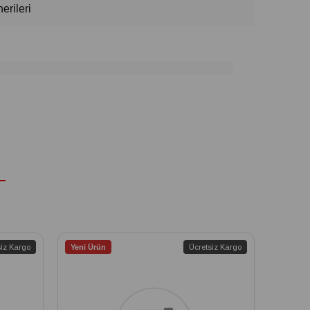
erileri
siz Kargo
Yeni Ürün
Ücretsiz Kargo
Yeni Ür