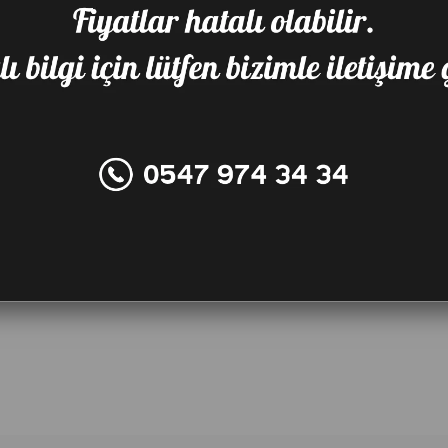
Favorilere Ekle
Karşılaştır
Fiy
TAVSIYE ET
YO