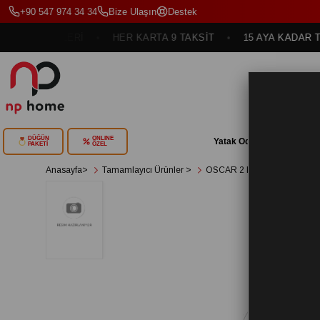
+90 547 974 34 34
Bize Ulaşın
Destek
SEÇENEKLERİ
HER KARTA 9 TAKSİT
15 AYA KADAR TAKS
DÜĞÜN
ONLINE
Yatak Odası
Yemek Oda
PAKETİ
ÖZEL
< < 
Anasayfa
>
Tamamlayıcı Ürünler
>
OSCAR 2 Lİ KOLTUK