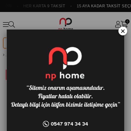
LERİ
HER KARTA 9 TAKSİT
15 AYA KADAR TAKSİT SEÇE
0
×
DÜĞÜN
ONLINE
PAKETİ
ÖZEL
SULTAN SALINCAK